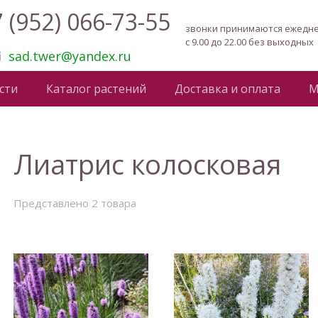
 (952) 066-73-55
звонки принимаются ежедн
с 9.00 до 22.00 без выходных
sad.twer@yandex.ru
сти
Каталог растений
Доставка и оплата
М
Лиатрис колосковая
Представлено 2 товара