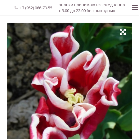
звонки принимаются ежедневно
+7 (952) 066-73-55
с 9.00 до 22.00 без выходных
Главная
О нас
Новости
Каталог растений
Доставка и оплата
Мой аккаунт
Регистрация