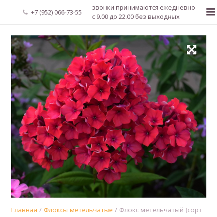
звонки принимаются ежедневно
+7 (952) 066-73-55
с 9.00 до 22.00 без выходных
Главная
О нас
Новости
Каталог растений
Доставка и оплата
Мой аккаунт
Регистрация
Главная
/
Флоксы метельчатые
/ Флокс метельчатый (сорт