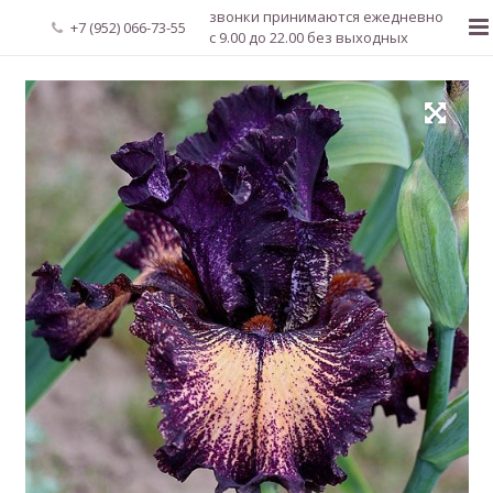
звонки принимаются ежедневно
+7 (952) 066-73-55
с 9.00 до 22.00 без выходных
Главная
О нас
Новости
Каталог растений
Доставка и оплата
Мой аккаунт
Регистрация