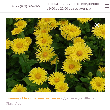
звонки принимаются ежедневно
+7 (952) 066-73-55
с 9.00 до 22.00 без выходных
Главная
О нас
Новости
Каталог растений
Доставка и оплата
Мой аккаунт
Регистрация
Главная
/
Многолетние растения
/ Дороникум Little Leo
(Литл Лео)