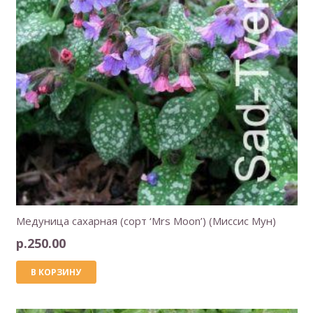
Медуница сахарная (сорт ‘Mrs Moon’) (Миссис Мун)
р.
250.00
В КОРЗИНУ