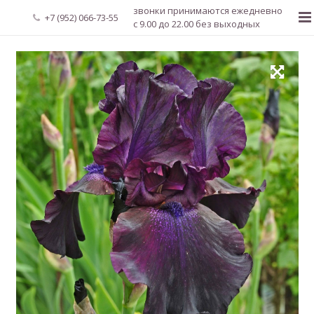
звонки принимаются ежедневно
+7 (952) 066-73-55
с 9.00 до 22.00 без выходных
Главная
О нас
Новости
Каталог растений
Доставка и оплата
Мой аккаунт
Регистрация