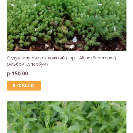
Седум, или очиток ложный (сорт ‘Album Superbum’)
(Альбом Супербум)
р.
150.00
В КОРЗИНУ