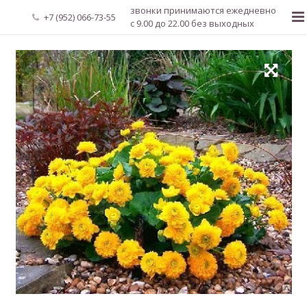
звонки принимаются ежедневно
+7 (952) 066-73-55
с 9.00 до 22.00 без выходных
Главная
О нас
Новости
Каталог растений
Доставка и оплата
Мой аккаунт
Регистрация