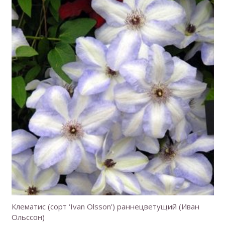
Клематис (сорт ‘Ivan Olsson’) раннецветущий (Иван
Ольссон)