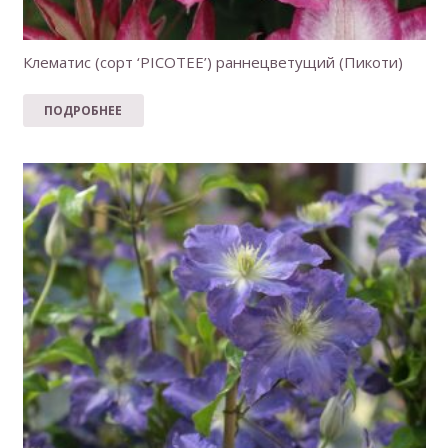
Клематис (сорт ‘PICOTEE’) раннецветущий (Пикоти)
ПОДРОБНЕЕ