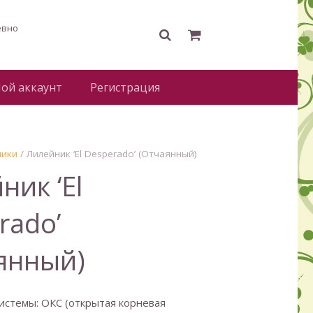
евно
ой аккаунт
Регистрация
ники
/ Лилейник ‘El Desperado’ (Отчаянный)
ник ‘El
rado’
янный)
истемы: ОКС (открытая корневая