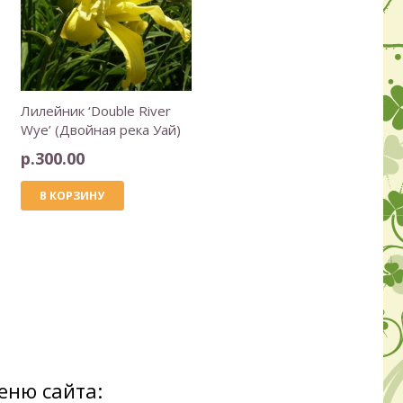
Лилейник ‘Double River
Wye’ (Двойная река Уай)
р.
300.00
В КОРЗИНУ
еню сайта: