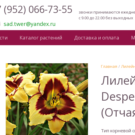
 (952) 066-73-55
звонки принимаются ежедн
с 9.00 до 22.00 без выходных
sad.twer@yandex.ru
сти
Каталог растений
Доставка и оплата
М
Главная
/
Лилей
Лилей
Despe
(Отча
Тип корневой с