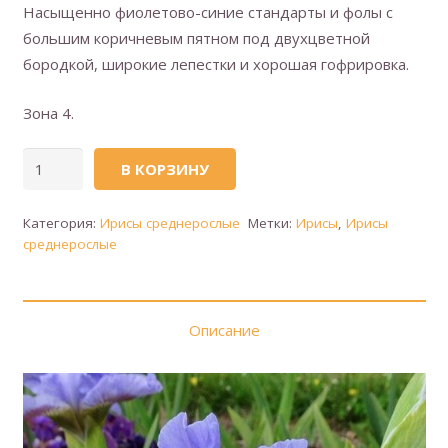
Насыщенно фиолетово-синие стандарты и фолы с
большим коричневым пятном под двухцветной
бородкой, широкие лепестки и хорошая гофрировка.
Зона 4.
Количество
В КОРЗИНУ
товара
OH
Категория:
Ирисы среднерослые
Метки:
Ирисы
,
Ирисы
CANADA
среднерослые
(О,
Канада)
Описание