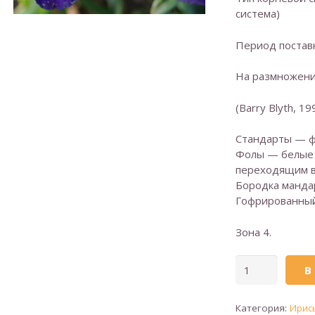
система)
Период поставк
На размножени
(Barry Blyth, 19
Стандарты — ф
Фолы — белые 
переходящим в
Бородка манда
Гофрированный
Зона 4.
Количество
В
товара
STORMY
Категория:
Ирис
CIRKLE