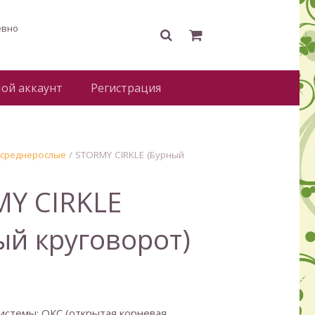
евно
ой аккаунт
Регистрация
 среднерослые
/ STORMY CIRKLE (Бурный
Y CIRKLE
ый круговорот)
истемы: ОКС (открытая корневая