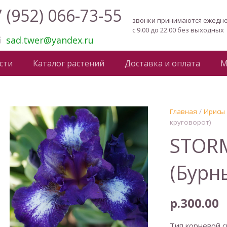
 (952) 066-73-55
звонки принимаются ежедн
с 9.00 до 22.00 без выходных
sad.twer@yandex.ru
сти
Каталог растений
Доставка и оплата
М
Главная
/
Ирисы
круговорот)
STORM
(Бурн
р.
300.00
Тип корневой с