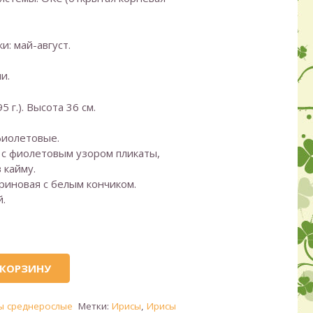
и: май-август.
и.
95 г.). Высота 36 см.
иолетовые.
с фиолетовым узором пликаты,
 кайму.
риновая с белым кончиком.
.
 КОРЗИНУ
ы среднерослые
Метки:
Ирисы
,
Ирисы