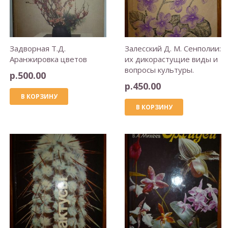
Задворная Т.Д.
Залесский Д. М. Сенполии:
Аранжировка цветов
их дикорастущие виды и
вопросы культуры.
р.
500.00
р.
450.00
В КОРЗИНУ
В КОРЗИНУ