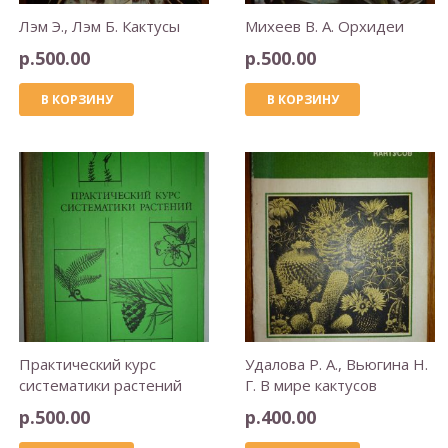
Лэм Э., Лэм Б. Кактусы
Михеев В. А. Орхидеи
р.
500.00
р.
500.00
В КОРЗИНУ
В КОРЗИНУ
Практический курс
Удалова Р. А., Вьюгина Н.
систематики растений
Г. В мире кактусов
р.
500.00
р.
400.00