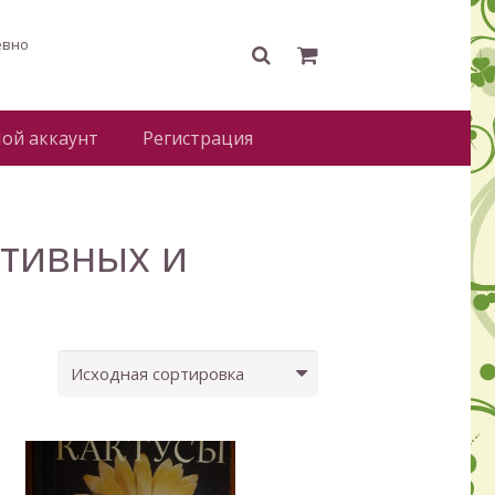
евно
ой аккаунт
Регистрация
ативных и