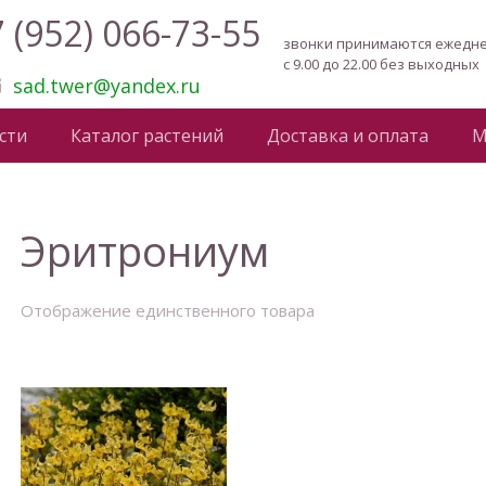
 (952) 066-73-55
звонки принимаются ежедн
с 9.00 до 22.00 без выходных
sad.twer@yandex.ru
сти
Каталог растений
Доставка и оплата
М
Эритрониум
Отображение единственного товара