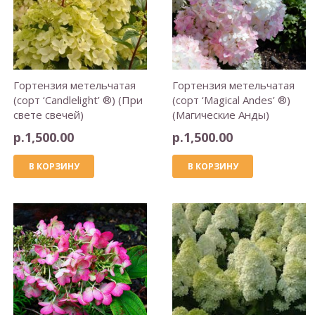
Гортензия метельчатая
Гортензия метельчатая
(сорт ‘Candlelight’ ®) (При
(сорт ‘Magical Andes’ ®)
свете свечей)
(Магические Анды)
р.
1,500.00
р.
1,500.00
В КОРЗИНУ
В КОРЗИНУ