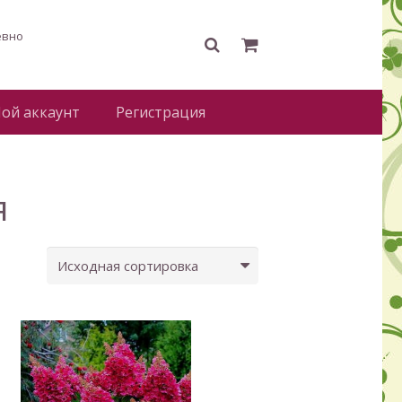
евно
ой аккаунт
Регистрация
я