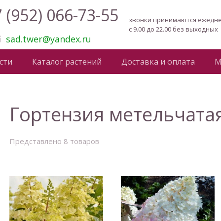
 (952) 066-73-55
звонки принимаются ежедн
с 9.00 до 22.00 без выходных
sad.twer@yandex.ru
сти
Каталог растений
Доставка и оплата
М
Гортензия метельчата
Представлено 8 товаров