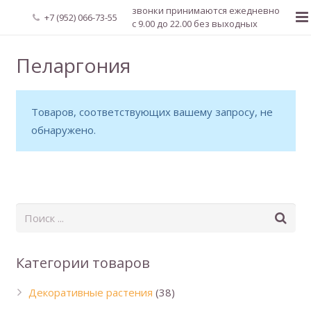
звонки принимаются ежедневно
+7 (952) 066-73-55
с 9.00 до 22.00 без выходных
Главная
Пеларгония
О нас
Товаров, соответствующих вашему запросу, не
Новости
обнаружено.
Каталог растений
Доставка и оплата
Мой аккаунт
Регистрация
Категории товаров
Декоративные растения
(38)