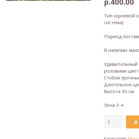
р.
400.00
Тип корневой с
система)
Период поставк
В наличии: мало
Удивительный 
розовыми цвет
Стебли прочны
Длительное цв
Высота 45 см.
Зона 3-4.
Количество
В
товара
Астильба
Категория:
Мног
(сорт