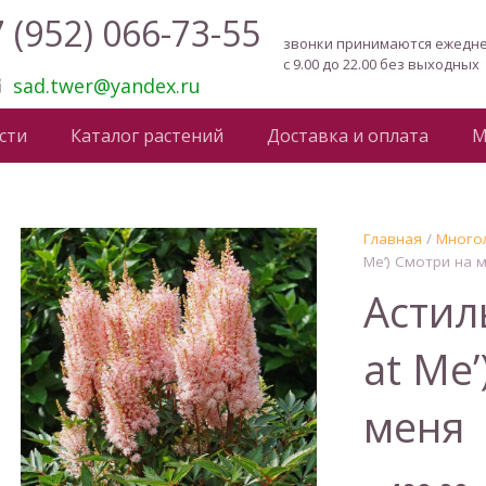
 (952) 066-73-55
звонки принимаются ежедн
с 9.00 до 22.00 без выходных
sad.twer@yandex.ru
сти
Каталог растений
Доставка и оплата
М
Главная
/
Многол
Me’) Смотри на 
Астиль
at Me
меня