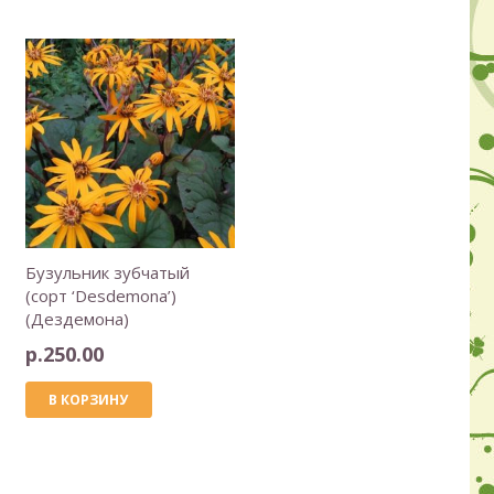
Бузульник зубчатый
(сорт ‘Desdemona’)
(Дездемона)
р.
250.00
В КОРЗИНУ