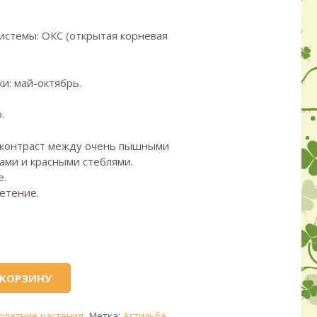
истемы: ОКС (открытая корневая
и: май-октябрь.
.
контраст между очень пышными
ами и красными стеблями.
е.
етение.
 КОРЗИНУ
олетние растения
Метка:
Астильба