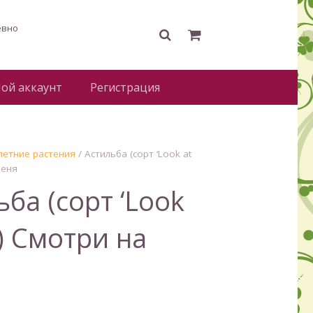
евно
ой аккаунт
Регистрация
етние растения
/ Астильба (сорт ‘Look at
меня
ба (сорт ‘Look
’) Смотри на