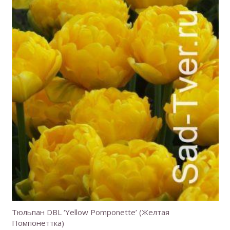
Тюльпан DBL ‘Yellow Pomponette’ (Желтая
Помпонеттка)