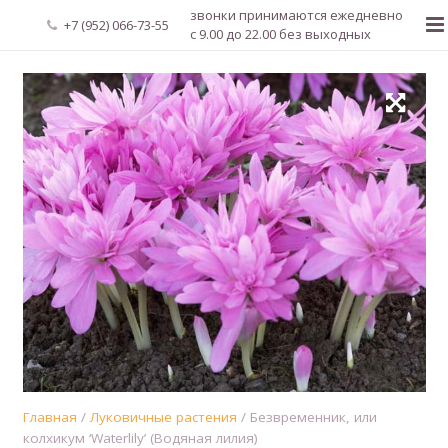
звонки принимаются ежедневно
+7 (952) 066-73-55
с 9.00 до 22.00 без выходных
Главная
О нас
Новости
Каталог растений
Доставка и оплата
Мой аккаунт
Регистрация
Главная
/
Луковичные растения
/ Безвременник, или
колхикум ‘Waterlily’ (Водяная лилия)