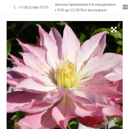
звонки принимаются ежедневно
+7 (952) 066-73-55
с 9.00 до 22.00 без выходных
Главная
О нас
Новости
Каталог растений
Доставка и оплата
Мой аккаунт
Регистрация