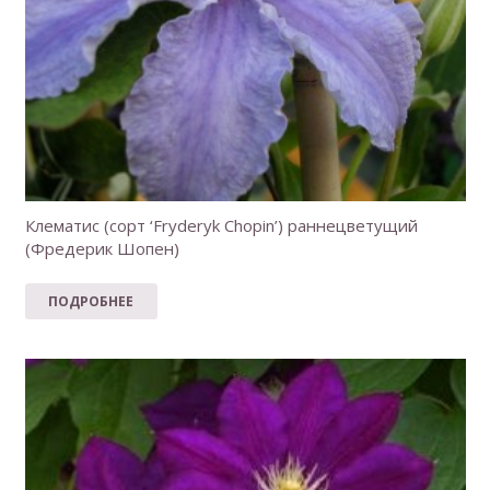
Клематис (сорт ‘Fryderyk Chopin’) раннецветущий
(Фредерик Шопен)
ПОДРОБНЕЕ