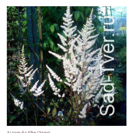
Астильба Ellie (Элли)