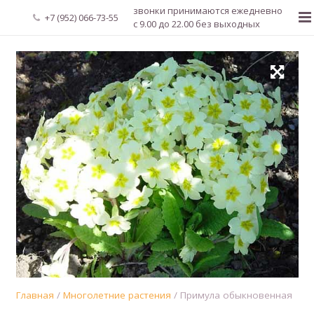
звонки принимаются ежедневно
+7 (952) 066-73-55
с 9.00 до 22.00 без выходных
Главная
О нас
Новости
Каталог растений
Доставка и оплата
Мой аккаунт
Регистрация
Главная
/
Многолетние растения
/ Примула обыкновенная