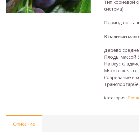
Тип корневой с
система).
Период поставк
В наличии мало
Дерево средне
Плоды массой 6
На вкус сладки
Мякоть жёлто-з
Созревание в к
Транспортарбе
Категория:
Плод
Описание