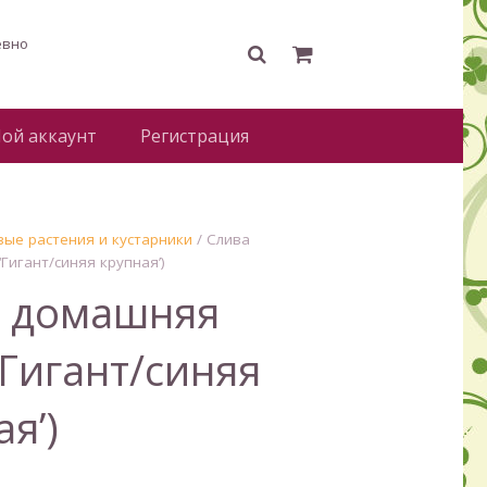
евно
ой аккаунт
Регистрация
ые растения и кустарники
/ Слива
Гигант/синяя крупная’)
 домашняя
‘Гигант/синяя
я’)