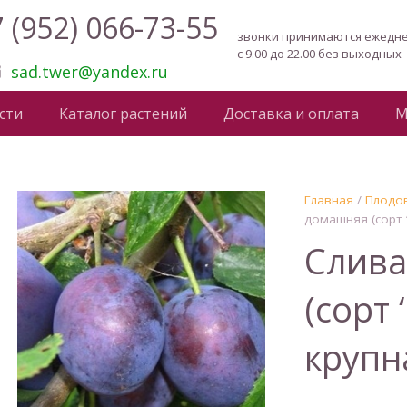
 (952) 066-73-55
звонки принимаются ежедн
с 9.00 до 22.00 без выходных
sad.twer@yandex.ru
сти
Каталог растений
Доставка и оплата
М
Главная
/
Плодов
домашняя (сорт ‘
Слива
(сорт 
крупна