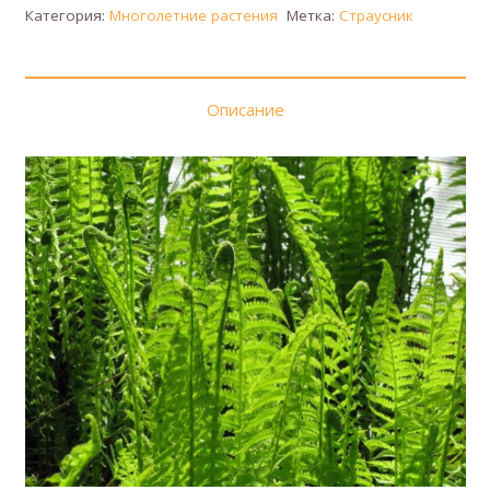
Страусник
Категория:
Многолетние растения
Метка:
Страусник
обыкновенный
Описание