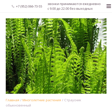
звонки принимаются ежедневно
+7 (952) 066-73-55
с 9.00 до 22.00 без выходных
Главная
О нас
Новости
Каталог растений
Доставка и оплата
Мой аккаунт
Регистрация
Главная
/
Многолетние растения
/ Страусник
обыкновенный