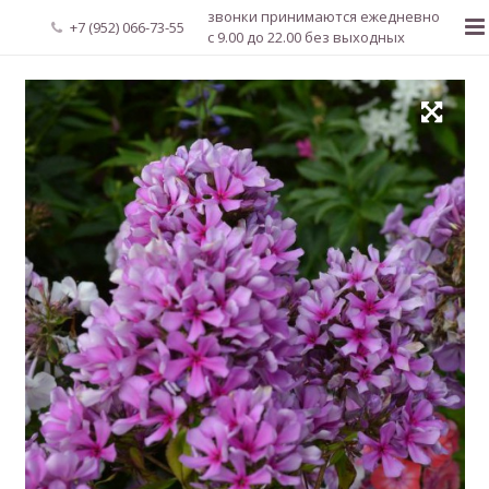
звонки принимаются ежедневно
+7 (952) 066-73-55
с 9.00 до 22.00 без выходных
Главная
О нас
Новости
Каталог растений
Доставка и оплата
Мой аккаунт
Регистрация