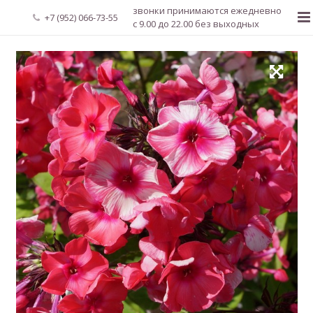
звонки принимаются ежедневно
+7 (952) 066-73-55
с 9.00 до 22.00 без выходных
Главная
О нас
Новости
Каталог растений
Доставка и оплата
Мой аккаунт
Регистрация