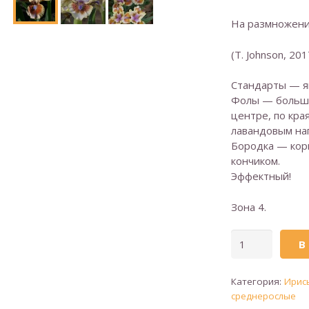
На размножени
(T. Johnson, 201
Стандарты — я
Фолы — больша
центре, по кра
лавандовым на
Бородка — кор
кончиком.
Эффектный!
Зона 4.
Количество
В
товара
ANTSY
Категория:
Ирис
(Беспокойный)
среднерослые