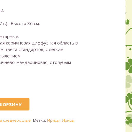
и.
7 г.). Высота 36 см.
нтарные.
я коричневая диффузная область в
ям цвета стандартов, с легким
пылением.
ичнево-мандариновая, с голубым
 КОРЗИНУ
ы среднерослые
Метки:
Ирисы
,
Ирисы