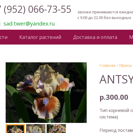
 (952) 066-73-55
звонки принимаются ежедн
с 9.00 до 22.00 без выходных
sad.twer@yandex.ru
сти
Каталог растений
Доставка и оплата
М
Главная
/
Ирисы
ANTSY
р.
300.00
Тип корневой с
система)
Период поставк