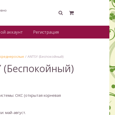
евно
ой аккаунт
Регистрация
 среднерослые
/ ANTSY (Беспокойный)
 (Беспокойный)
истемы: ОКС (открытая корневая
и: май-август.