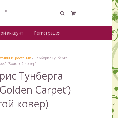
евно
ой аккаунт
Регистрация
ативные растения
/ Барбарис Тунберга
pet’) (Золотой ковер)
рис Тунберга
‘Golden Carpet’)
той ковер)