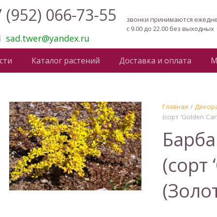
 (952) 066-73-55
звонки принимаются ежедн
с 9.00 до 22.00 без выходных
sad.twer@yandex.ru
сти
Каталог растений
Доставка и оплата
М
Главная
/
Декор
(сорт ‘Golden Car
Барба
(сорт 
(Золо