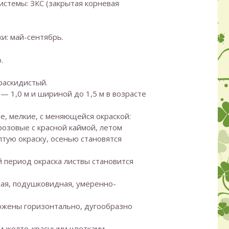
истемы: ЗКС (закрытая корневая
и: май-сентябрь.
.
раскидистый.
 — 1,0 м и шириной до 1,5 м в возрасте
е, мелкие, с меняющейся окраской:
озовые с красной каймой, летом
тую окраску, осенью становятся
й период окраска листвы становится
ая, подушковидная, умеренно-
ожены горизонтально, дугообразно
и желто-красными цветками.