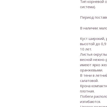
Тип корневой с
система).
Период поставк
В наличии: мало
Куст широкий, 
высотой до 0,9
10 лет.
Листья округлы
весной нежно-р
имеют ярко жел
оранжевыми.
В тени в летни
салатовой.
Крона компактн
плотная.
Побеги распол
изгибаются.
Цветет мелким