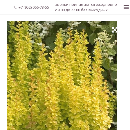
звонки принимаются ежедневно
+7 (952) 066-73-55
с 9.00 до 22.00 без выходных
Главная
О нас
Новости
Каталог растений
Доставка и оплата
Мой аккаунт
Регистрация