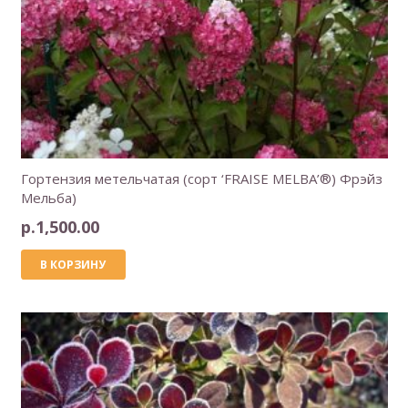
Гортензия метельчатая (сорт ‘FRAISE MELBA’®) Фрэйз
Мельба)
р.
1,500.00
В КОРЗИНУ