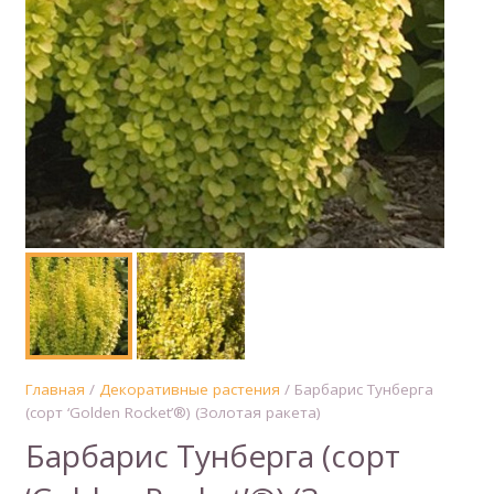
Главная
/
Декоративные растения
/ Барбарис Тунберга
(сорт ‘Golden Rocket’®) (Золотая ракета)
Барбарис Тунберга (сорт