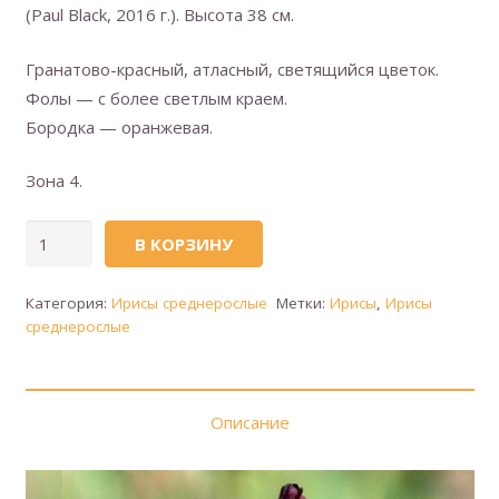
(Paul Black, 2016 г.). Высота 38 см.
Гранатово-красный, атласный, светящийся цветок.
Фолы — с более светлым краем.
Бородка — оранжевая.
Зона 4.
Количество
В КОРЗИНУ
товара
BLAZING
Категория:
Ирисы среднерослые
Метки:
Ирисы
,
Ирисы
GARNET
среднерослые
(Сверкающий
гранат)
Описание