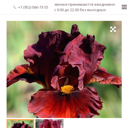
звонки принимаются ежедневно
+7 (952) 066-73-55
с 9.00 до 22.00 без выходных
Главная
О нас
Новости
Каталог растений
Доставка и оплата
Мой аккаунт
Регистрация