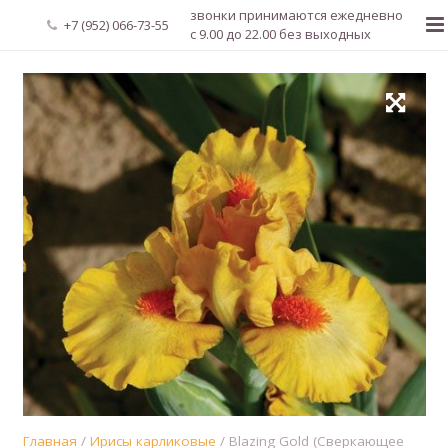
звонки принимаются ежедневно
+7 (952) 066-73-55
с 9.00 до 22.00 без выходных
Главная
О нас
Новости
Каталог растений
Доставка и оплата
Мой аккаунт
Регистрация
Главная
/
Ирисы карликовые
/ Blazing Gold (Сверкающее