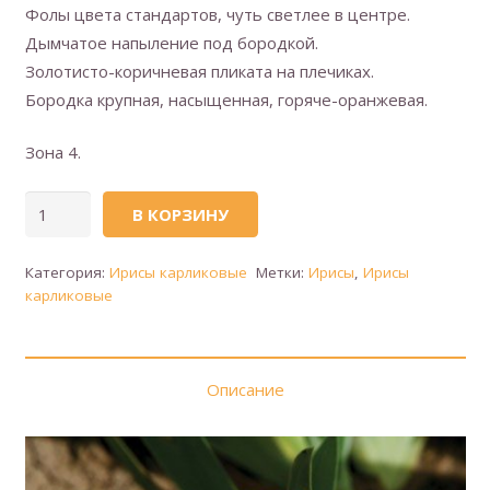
Фолы цвета стандартов, чуть светлее в центре.
Дымчатое напыление под бородкой.
Золотисто-коричневая пликата на плечиках.
Бородка крупная, насыщенная, горяче-оранжевая.
Зона 4.
Количество
В КОРЗИНУ
товара
Blazing
Категория:
Ирисы карликовые
Метки:
Ирисы
,
Ирисы
Gold
карликовые
(Сверкающее
золото)
Описание