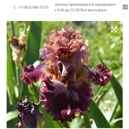
звонки принимаются ежедневно
+7 (952) 066-73-55
с 9.00 до 22.00 без выходных
Главная
О нас
Новости
Каталог растений
Доставка и оплата
Мой аккаунт
Регистрация