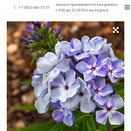
звонки принимаются ежедневно
+7 (952) 066-73-55
с 9.00 до 22.00 без выходных
Главная
О нас
Новости
Каталог растений
Доставка и оплата
Мой аккаунт
Регистрация