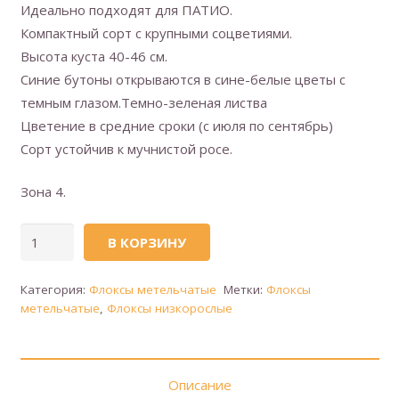
Идеально подходят для ПАТИО.
Компактный сорт с крупными соцветиями.
Высота куста 40-46 см.
Синие бутоны открываются в сине-белые цветы с
темным глазом.Темно-зеленая листва
Цветение в средние сроки (с июля по сентябрь)
Сорт устойчив к мучнистой росе.
Зона 4.
Количество
В КОРЗИНУ
товара
Флокс
Категория:
Флоксы метельчатые
Метки:
Флоксы
метельчатый
метельчатые
,
Флоксы низкорослые
(сорт
'Flame
Marine®')
Описание
(Пламенный