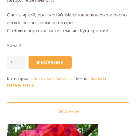
Очень яркий, оранжевый. Малиновое колечко и очень
легкое высветление в центре.
Стебли в верхней части темные. Куст крепкий.
Зона 4
Количество
В КОРЗИНУ
товара
Флокс
Категория:
Флоксы метельчатые
Метка:
Флоксы
метельчатый
метельчатые
(сорт
'Фобос')
Описание