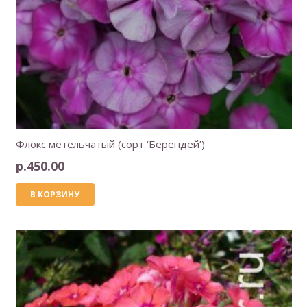
Флокс метельчатый (сорт ‘Берендей’)
р.
450.00
В КОРЗИНУ