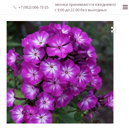
звонки принимаются ежедневно
+7 (952) 066-73-55
с 9.00 до 22.00 без выходных
Главная
О нас
Новости
Каталог растений
Доставка и оплата
Мой аккаунт
Регистрация