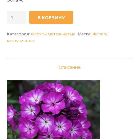
Количество
В КОРЗИНУ
товара
Флокс
Категория:
Флоксы метельчатые
Метка:
Флоксы
метельчатый
метельчатые
(сорт
'Tatjana')
(Татьяна)
Описание