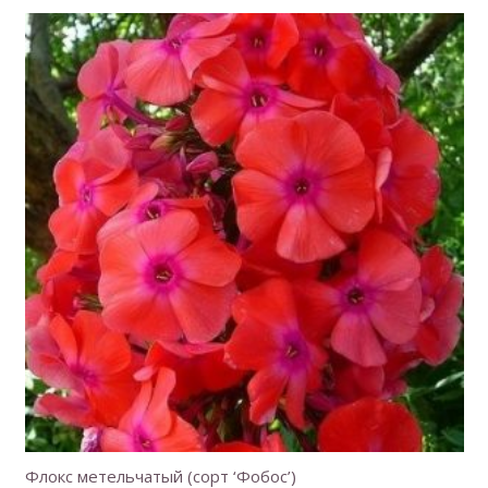
Флокс метельчатый (сорт ‘Фобос’)