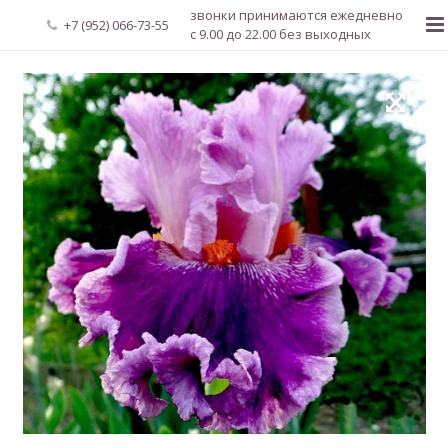
звонки принимаются ежедневно
+7 (952) 066-73-55
с 9.00 до 22.00 без выходных
Главная
О нас
Новости
Каталог растений
Доставка и оплата
Мой аккаунт
Регистрация