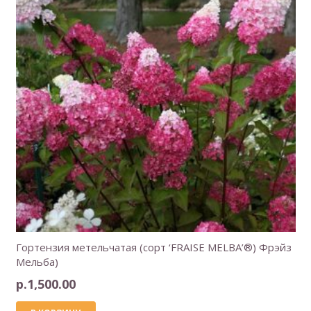
Гортензия метельчатая (сорт ‘FRAISE MELBA’®) Фрэйз
Мельба)
р.
1,500.00