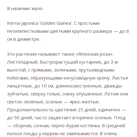
В наличии: мало.
Kerria japonica ‘Golden Guinea’. C простыми
пятилепестковыми цветками крупного размера — до 6
см в диаметре.
Это растение называют также «Японская роза».
Листопадный, быстрорастущий кустарник, до 3 м
высотой, с прямыми, зелеными, прутьевидными
побегами, образующими конусовидную крону. Листья
ланцетные, до 10 см, длиннозаостренные, дважды
зубчатые, сверху голые, снизу опушенные. Летом они
светло-зеленые, осенью — ярко-желтые.
Продолжительность цветения 25 дней, единично —
до 50 дней, часто зацветает вторично осенью. Плод
— сборная, сочная, черно-бурая костянка. В средней
полосе плоды у керрии не завязываются. В очень