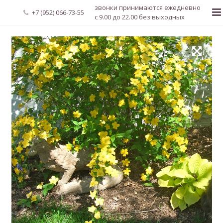
звонки принимаются ежедневно
+7 (952) 066-73-55
с 9.00 до 22.00 без выходных
Главная
О нас
Новости
Каталог растений
Доставка и оплата
Мой аккаунт
Регистрация