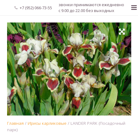
звонки принимаются ежедневно
+7 (952) 066-73-55
с 9.00 до 22.00 без выходных
Главная
О нас
Новости
Каталог растений
Доставка и оплата
Мой аккаунт
Регистрация
Главная
/
Ирисы карликовые
/ LANDER PARK (Посадочный
парк)