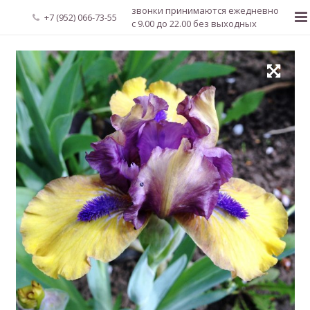
звонки принимаются ежедневно
+7 (952) 066-73-55
с 9.00 до 22.00 без выходных
Главная
О нас
Новости
Каталог растений
Доставка и оплата
Мой аккаунт
Регистрация