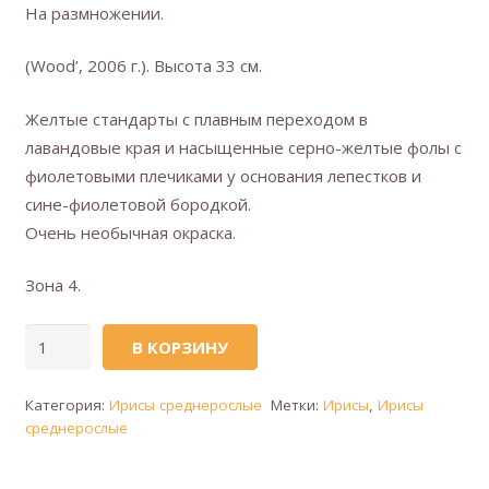
На размножении.
(Wood’, 2006 г.). Высота 33 см.
Желтые стандарты с плавным переходом в
лавандовые края и насыщенные серно-желтые фолы с
фиолетовыми плечиками у основания лепестков и
сине-фиолетовой бородкой.
Очень необычная окраска.
Зона 4.
Количество
В КОРЗИНУ
товара
MAGNETIC
Категория:
Ирисы среднерослые
Метки:
Ирисы
,
Ирисы
STORM
среднерослые
(Магнитная
буря)