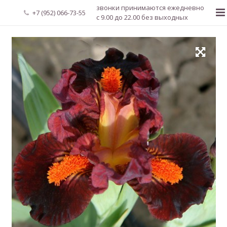
звонки принимаются ежедневно
+7 (952) 066-73-55
с 9.00 до 22.00 без выходных
Главная
О нас
Новости
Каталог растений
Доставка и оплата
Мой аккаунт
Регистрация