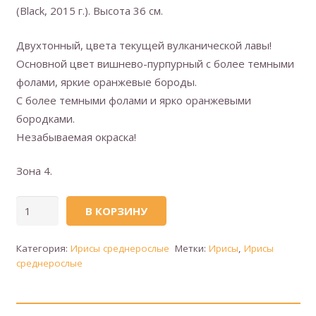
(Black, 2015 г.). Высота 36 см.
Двухтонный, цвета текущей вулканической лавы!
Основной цвет вишнево-пурпурный с более темными
фолами, яркие оранжевые бороды.
С более темными фолами и ярко оранжевыми
бородками.
Незабываемая окраска!
Зона 4.
Количество
В КОРЗИНУ
товара
MORDOR
Категория:
Ирисы среднерослые
Метки:
Ирисы
,
Ирисы
(Мордор)
среднерослые