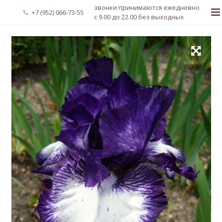
звонки принимаются ежедневно
+7 (952) 066-73-55
с 9.00 до 22.00 без выходных
Главная
О нас
Новости
Каталог растений
Доставка и оплата
Мой аккаунт
Регистрация