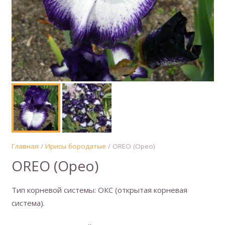
Главная
/
Ирисы бородатые
/ OREO (Орео)
OREO (Орео)
Тип корневой системы: ОКС (открытая корневая
система).