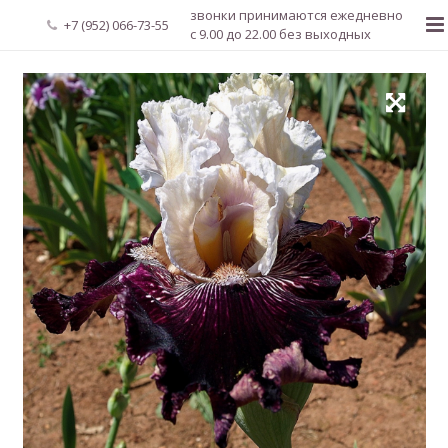
звонки принимаются ежедневно
+7 (952) 066-73-55
с 9.00 до 22.00 без выходных
Главная
О нас
Новости
Каталог растений
Доставка и оплата
Мой аккаунт
Регистрация