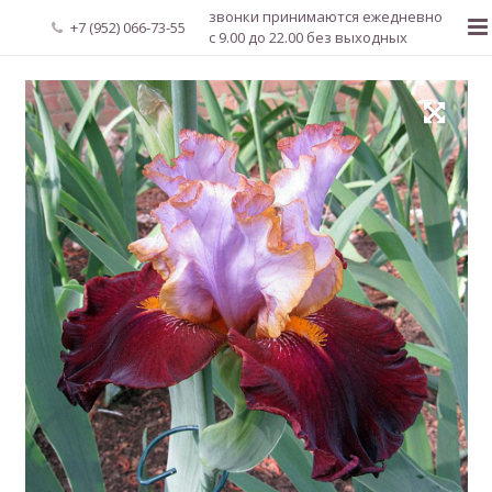
звонки принимаются ежедневно
+7 (952) 066-73-55
с 9.00 до 22.00 без выходных
Главная
О нас
Новости
Каталог растений
Доставка и оплата
Мой аккаунт
Регистрация