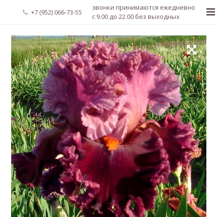
звонки принимаются ежедневно
+7 (952) 066-73-55
с 9.00 до 22.00 без выходных
Главная
О нас
Новости
Каталог растений
Доставка и оплата
Мой аккаунт
Регистрация