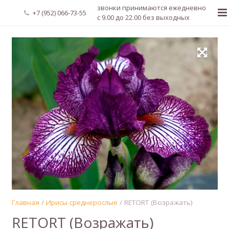
звонки принимаются ежедневно
+7 (952) 066-73-55
с 9.00 до 22.00 без выходных
Главная
О нас
Новости
Каталог растений
Доставка и оплата
Мой аккаунт
Регистрация
Главная
/
Ирисы среднерослые
/ RETORT (Возражать)
RETORT (Возражать)