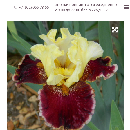
звонки принимаются ежедневно
+7 (952) 066-73-55
с 9.00 до 22.00 без выходных
Главная
О нас
Новости
Каталог растений
Доставка и оплата
Мой аккаунт
Регистрация