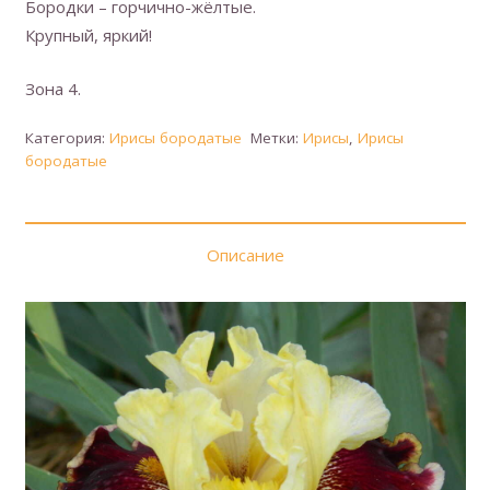
Бородки – горчично-жёлтые.
Крупный, яркий!
Зона 4.
Категория:
Ирисы бородатые
Метки:
Ирисы
,
Ирисы
бородатые
Описание