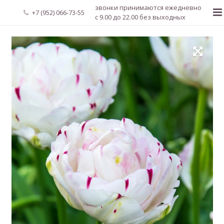
звонки принимаются ежедневно
+7 (952) 066-73-55
с 9.00 до 22.00 без выходных
Главная
О нас
Новости
Каталог растений
Доставка и оплата
Мой аккаунт
Регистрация