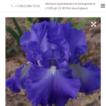
звонки принимаются ежедневно
+7 (952) 066-73-55
с 9.00 до 22.00 без выходных
Главная
О нас
Новости
Каталог растений
Доставка и оплата
Мой аккаунт
Регистрация