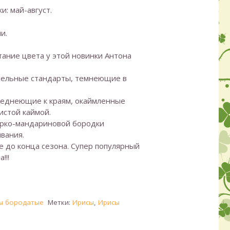
и: май-август.
и.
ание цвета у этой новинки Антона
ельные стандарты, темнеющие в
леднеющие к краям, окаймленные
истой каймой.
ярко-мандариновой бородки
вания.
е до конца сезона. Супер популярный
!!!
ы бородатые
Метки:
Ирисы
,
Ирисы