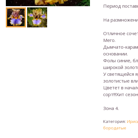
Период поставк
На размножени
Отличное сочет
Мего.
Дымчато-карам
основании.
Фолы синие, б
широкой золот
У светящейся 
золотистые вли
Цветет в начал
сорт!!!Хит сезона
Зона 4.
Категория:
Ирис
бородатые