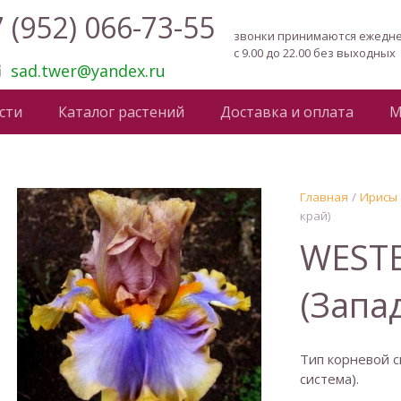
 (952) 066-73-55
звонки принимаются ежедн
с 9.00 до 22.00 без выходных
sad.twer@yandex.ru
сти
Каталог растений
Доставка и оплата
М
Главная
/
Ирисы
край)
WEST
(Запа
Тип корневой с
система).