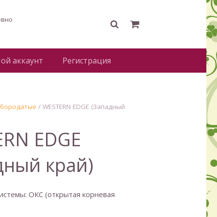
евно
ой аккаунт
Регистрация
 бородатые
/ WESTERN EDGE (Западный
ERN EDGE
дный край)
истемы: ОКС (открытая корневая