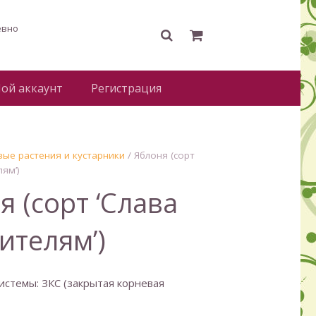
евно
ой аккаунт
Регистрация
ые растения и кустарники
/ Яблоня (сорт
ям’)
я (сорт ‘Слава
ителям’)
истемы: ЗКС (закрытая корневая