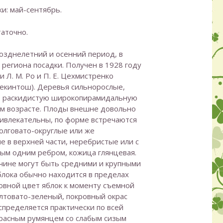
и: май-сентябрь.
таточно.
озднелетний и осенний период, в
 региона посадки. Получен в 1928 году
 Л. М. Ро и П. Е. Цехмистренко
екинтош). Деревья сильнорослые,
 раскидистую широкопирамидальную
ом возрасте. Плоды внешне довольно
ивлекательны, по форме встречаются
олговато-округлые или же
е в верхней части, неребристые или с
ым одним ребром, кожица глянцевая.
чине могут быть средними и крупными
блока обычно находится в пределах
новной цвет яблок к моменту съемной
лтовато-зеленый, покровный окрас
пределяется практически по всей
красным румянцем со слабым сизым