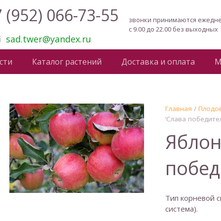
 (952) 066-73-55
звонки принимаются ежедн
с 9.00 до 22.00 без выходных
sad.twer@yandex.ru
сти
Каталог растений
Доставка и оплата
М
Главная
/
Плодов
‘Слава победител
Яблон
побед
Тип корневой с
система).