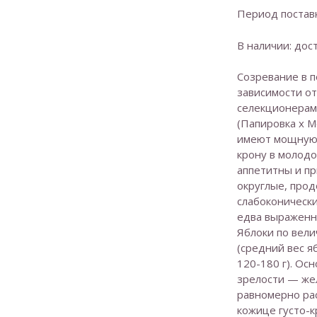
Период поставк
В наличии: дос
Созревание в п
зависимости от
селекционерами
(Папировка x М
имеют мощную
крону в молод
аппетитны и пр
округлые, прод
слабоконически
едва выраженн
Яблоки по вели
(средний вес я
120-180 г). Ос
зрелости — же
равномерно рас
кожице густо-