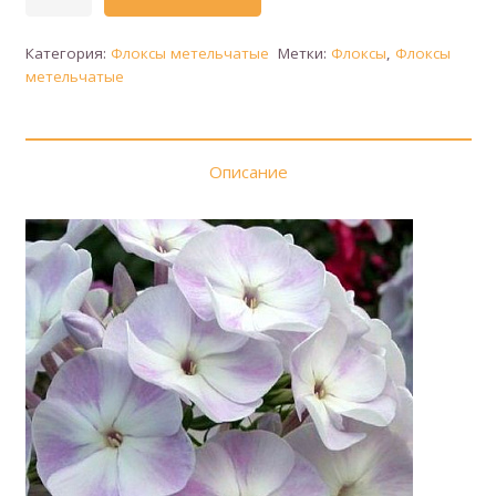
товара
Флокс
Категория:
Флоксы метельчатые
Метки:
Флоксы
,
Флоксы
метельчатый
метельчатые
(сорт
'Герман')
Описание