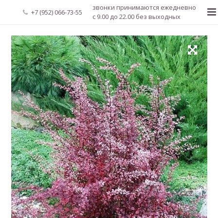
звонки принимаются ежедневно
+7 (952) 066-73-55
с 9.00 до 22.00 без выходных
Главная
О нас
Новости
Каталог растений
Доставка и оплата
Мой аккаунт
Регистрация