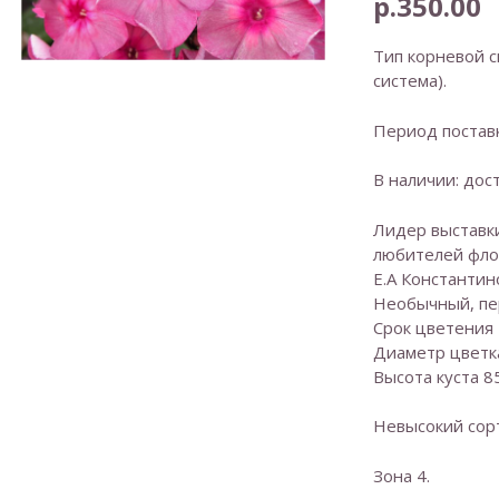
р.
350.00
Тип корневой с
система).
Период поставк
В наличии: дос
Лидер выставк
любителей флок
Е.А Константино
Необычный, пе
Срок цветения
Диаметр цветка
Высота куста 85
Невысокий сорт
Зона 4.