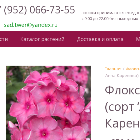
 (952) 066-73-55
звонки принимаются ежедн
с 9.00 до 22.00 без выходных
sad.twer@yandex.ru
сти
Каталог растений
Доставка и оплата
М
Главная
/
Флокс
‘Анна Каренина’)
Флокс
(сорт 
Карен