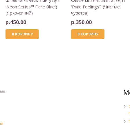
Флокс метельчатый (сорт
Флокс метельчатый (сорт
‘Neon Series™ Flare Blue’)
‘Pure Feelings’) (Чистые
(Ярко-синий)
чувства)
р.
450.00
р.
350.00
В КОРЗИНУ
В КОРЗИНУ
М
ные
ля