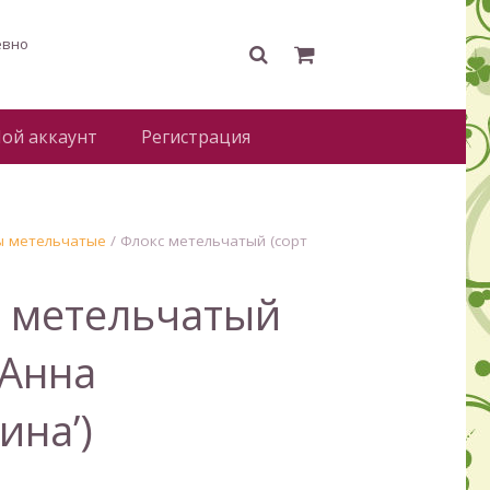
евно
ой аккаунт
Регистрация
ы метельчатые
/ Флокс метельчатый (сорт
 метельчатый
‘Анна
ина’)